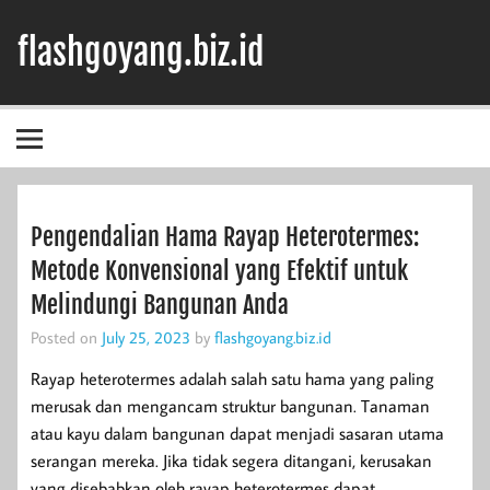
Skip
to
flashgoyang.biz.id
content
Informasi Jelas Terbaik
Pengendalian Hama Rayap Heterotermes:
Metode Konvensional yang Efektif untuk
Melindungi Bangunan Anda
Posted on
July 25, 2023
by
flashgoyang.biz.id
Rayap heterotermes adalah salah satu hama yang paling
merusak dan mengancam struktur bangunan. Tanaman
atau kayu dalam bangunan dapat menjadi sasaran utama
serangan mereka. Jika tidak segera ditangani, kerusakan
yang disebabkan oleh rayap heterotermes dapat