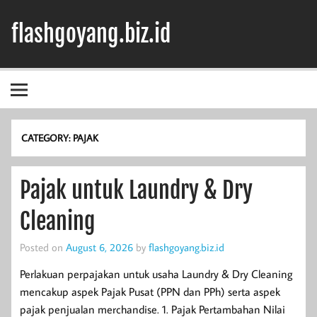
Skip
to
flashgoyang.biz.id
content
Informasi Jelas Terbaik
CATEGORY:
PAJAK
Pajak untuk Laundry & Dry
Cleaning
Posted on
August 6, 2026
by
flashgoyang.biz.id
Perlakuan perpajakan untuk usaha Laundry & Dry Cleaning
mencakup aspek Pajak Pusat (PPN dan PPh) serta aspek
pajak penjualan merchandise. 1. Pajak Pertambahan Nilai