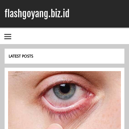
Skip
to
flashgoyang.biz.id
content
Informasi Jelas Terbaik
LATEST POSTS