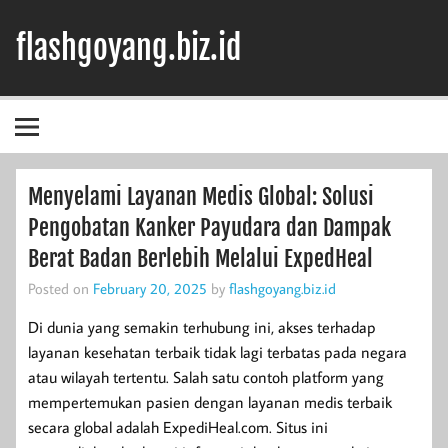
Skip
to
flashgoyang.biz.id
content
Informasi Jelas Terbaik
Menyelami Layanan Medis Global: Solusi
Pengobatan Kanker Payudara dan Dampak
Berat Badan Berlebih Melalui ExpedHeal
Posted on
February 20, 2025
by
flashgoyang.biz.id
Di dunia yang semakin terhubung ini, akses terhadap
layanan kesehatan terbaik tidak lagi terbatas pada negara
atau wilayah tertentu. Salah satu contoh platform yang
mempertemukan pasien dengan layanan medis terbaik
secara global adalah ExpediHeal.com. Situs ini