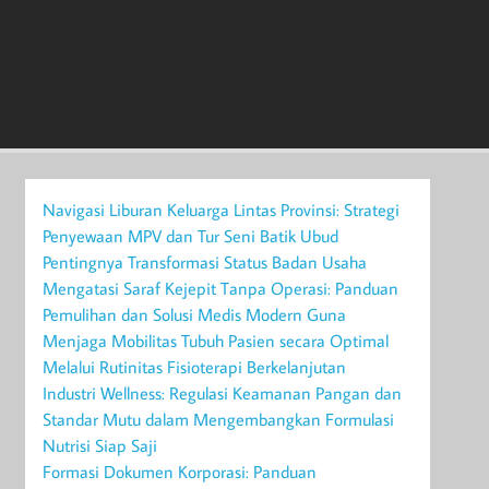
Navigasi Liburan Keluarga Lintas Provinsi: Strategi
Penyewaan MPV dan Tur Seni Batik Ubud
Pentingnya Transformasi Status Badan Usaha
Mengatasi Saraf Kejepit Tanpa Operasi: Panduan
Pemulihan dan Solusi Medis Modern Guna
Menjaga Mobilitas Tubuh Pasien secara Optimal
Melalui Rutinitas Fisioterapi Berkelanjutan
Industri Wellness: Regulasi Keamanan Pangan dan
Standar Mutu dalam Mengembangkan Formulasi
Nutrisi Siap Saji
Formasi Dokumen Korporasi: Panduan