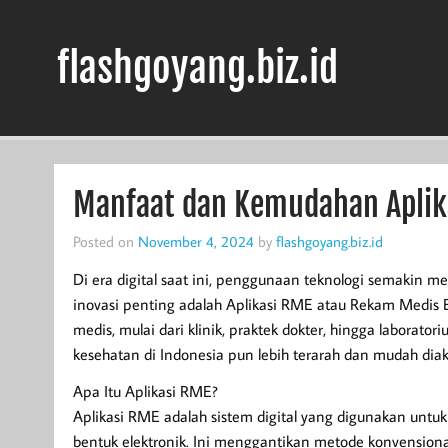
Skip
to
content
flashgoyang.biz.id
Informasi Jelas Terbaik
Manfaat dan Kemudahan Aplik
Posted on
November 4, 2024
by
flashgoyang.biz.id
Di era digital saat ini, penggunaan teknologi semakin me
inovasi penting adalah Aplikasi RME atau Rekam Medis E
medis, mulai dari klinik, praktek dokter, hingga laborat
kesehatan di Indonesia pun lebih terarah dan mudah diak
Apa Itu Aplikasi RME?
Aplikasi RME adalah sistem digital yang digunakan unt
bentuk elektronik. Ini menggantikan metode konvensional