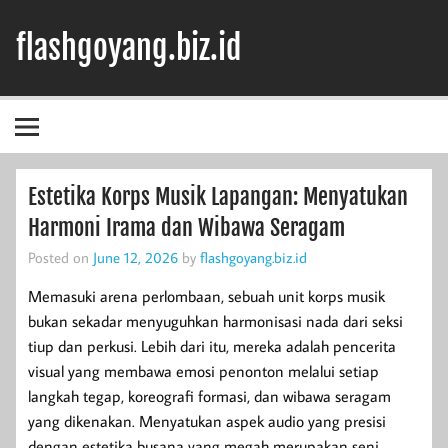
Skip
to
flashgoyang.biz.id
content
Informasi Jelas Terbaik
Estetika Korps Musik Lapangan: Menyatukan
Harmoni Irama dan Wibawa Seragam
Posted on
June 12, 2026
by
flashgoyang.biz.id
Memasuki arena perlombaan, sebuah unit korps musik
bukan sekadar menyuguhkan harmonisasi nada dari seksi
tiup dan perkusi. Lebih dari itu, mereka adalah pencerita
visual yang membawa emosi penonton melalui setiap
langkah tegap, koreografi formasi, dan wibawa seragam
yang dikenakan. Menyatukan aspek audio yang presisi
dengan estetika busana yang megah merupakan seni