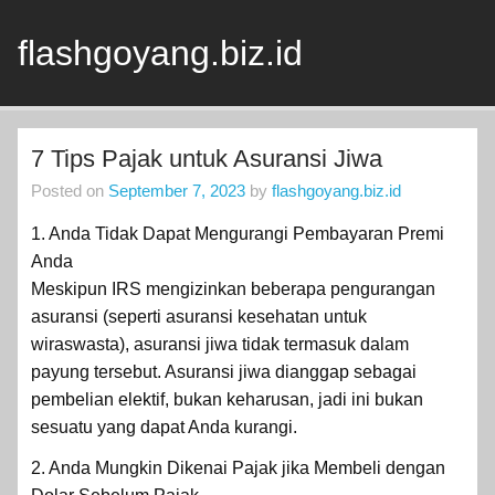
Skip
to
content
flashgoyang.biz.id
Informasi Jelas Terbaik
7 Tips Pajak untuk Asuransi Jiwa
Posted on
September 7, 2023
by
flashgoyang.biz.id
1. Anda Tidak Dapat Mengurangi Pembayaran Premi
Anda
Meskipun IRS mengizinkan beberapa pengurangan
asuransi (seperti asuransi kesehatan untuk
wiraswasta), asuransi jiwa tidak termasuk dalam
payung tersebut. Asuransi jiwa dianggap sebagai
pembelian elektif, bukan keharusan, jadi ini bukan
sesuatu yang dapat Anda kurangi.
2. Anda Mungkin Dikenai Pajak jika Membeli dengan